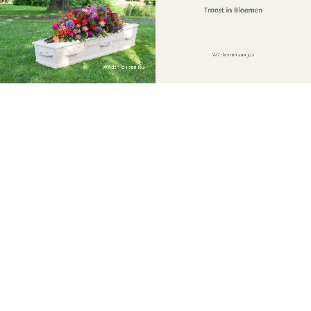
Troost in Bloemen
WY denken aan jou
WY denken aan jou
  1
  1